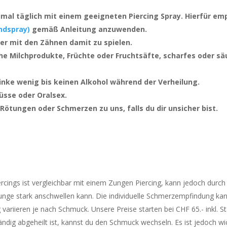
eimal täglich mit einem geeigneten Piercing Spray. Hierfür e
ndspray)
gemäß Anleitung anzuwenden.
er mit den Zähnen damit zu spielen.
he Milchprodukte, Früchte oder Fruchtsäfte, scharfes oder sä
inke wenig bis keinen Alkohol während der Verheilung.
üsse oder Oralsex.
tungen oder Schmerzen zu uns, falls du dir unsicher bist.
cings ist vergleichbar mit einem Zungen Piercing, kann jedoch durch d
unge stark anschwellen kann. Die individuelle Schmerzempfindung kann
g variieren je nach Schmuck. Unsere Preise starten bei CHF 65.- inkl. 
tändig abgeheilt ist, kannst du den Schmuck wechseln. Es ist jedoch