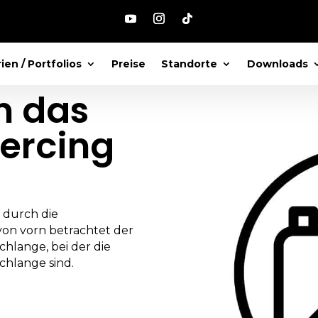
ien / Portfolios
Preise
Standorte
Downloads
n das
iercing
 durch die
von vorn betrachtet der
chlange, bei der die
hlange sind.