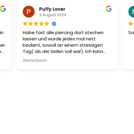
Puffy Lover
3 August 2026
in
Habe fast alle piercing dort stechen
Sa
lassen und wurde jedes mal nett
ner
bedient, sowoll an einem stressigen
os
Tag( als der laden voll war). Ich kann
mich keines wegs beklagen. Ausserden
Weiterlesen
eine Tolle schmuckauswahl für jeden
geschmack
hr
ie
nd
it