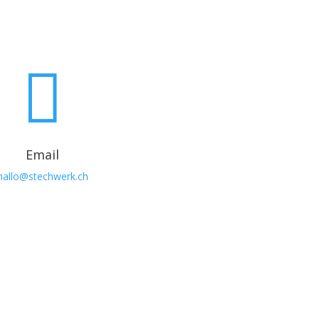

Email
hallo@stechwerk.ch