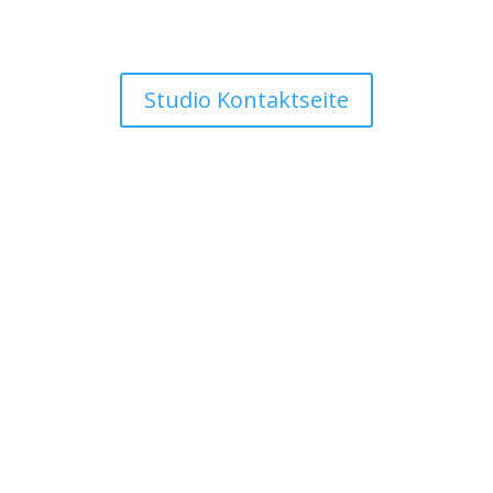
ll
st
Studio Kontaktseite
.
s
ine
rt
ist