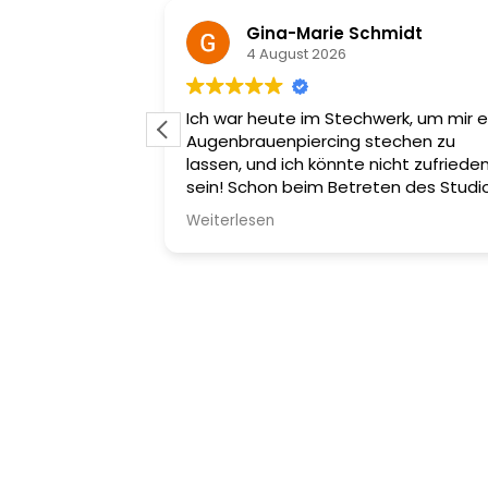
Gina-Marie Schmidt
4 August 2026
ercerin, diese
Ich war heute im Stechwerk, um mir e
h, was das
Augenbrauenpiercing stechen zu
ng. Klar ist
lassen, und ich könnte nicht zufriede
trengend ist
sein! Schon beim Betreten des Studi
 viel wollen und
wurde ich unglaublich freundlich
Weiterlesen
n, aber
empfangen. Die Atmosphäre ist sehr
n die
einladend, was mir sofort ein gutes
it den
Gefühl gab.
nen.
Die Auswahl an Piercingschmuck ist
einfach fantastisch! Das Personal ist
nicht nur super nett, sondern auch se
kompetent. Man merkt sofort, dass s
Erfahrung haben. Ich wurde umfasse
beraten und fühlte mich die ganze Ze
über in guten Händen.