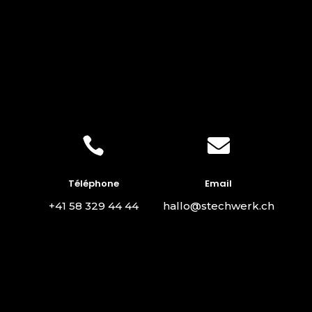


Téléphone
Email
+41 58 329 44 44
hallo@stechwerk.ch